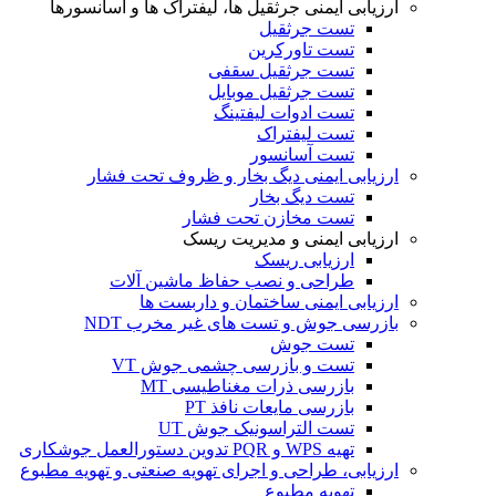
ارزیابی ایمنی جرثقیل ها، لیفتراک ها و آسانسورها
تست جرثقیل
تست تاورکرین
تست جرثقیل سقفی
تست جرثقیل موبایل
تست ادوات لیفتینگ
تست لیفتراک
تست آسانسور
ارزیابی ایمنی دیگ بخار و ظروف تحت فشار
تست دیگ بخار
تست مخازن تحت فشار
ارزیابی ایمنی و مدیریت ریسک
ارزیابی ریسک
طراحی و نصب حفاظ ماشین آلات
ارزیابی ایمنی ساختمان و داربست ها
بازرسی جوش و تست های غیر مخرب NDT
تست جوش
تست و بازرسی چشمی جوش VT
بازرسی ذرات مغناطیسی MT
بازرسی مایعات نافذ PT
تست التراسونیک جوش UT
تهیه WPS و PQR تدوین دستورالعمل جوشکاری
ارزیابی، طراحی و اجرای تهویه صنعتی و تهویه مطبوع
تهویه مطبوع