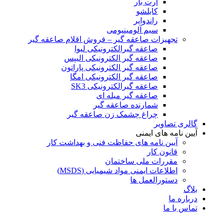
ارت بار
کابلشو
راندوایر
سیم آلومینیومی
تجهیزات صاعقه گیر – فروش اقلام صاعقه گیر
صاعقه گیرالکترونیکی لیوا
صاعقه گیر الکترونیکی الیپس
صاعقه گیر الکترونیکی پاراتون
صاعقه گیر الکترونیکی امگا
صاعقه گیرالکترونیکی SK3
صاعقه گیر میله ای
شمارنده صاعقه گیر
چراغ چشمک زن صاعقه گیر
گالری تصاویر
آیین نامه های ایمنی
آیین نامه های حفاظت فنی و بهداشت کار
قانون کار
مقررات ملی ساختمان
اطلاعات ایمنی مواد شیمیایی (MSDS)
دستورالعمل ها
بلاگ
درباره ما
تماس با ما