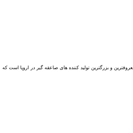
شور فرانسه محصول شرکت LPS بوده و جزو صاعقه گیرهای اکتیو (فعال) می باشد . شرکت LPS یکی از معروفترین و بزرگترین تولید کننده های صاعقه گیر در اروپا است که