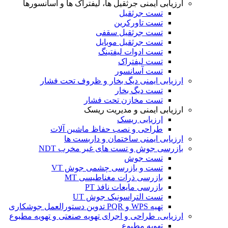
ارزیابی ایمنی جرثقیل ها، لیفتراک ها و آسانسورها
تست جرثقیل
تست تاورکرین
تست جرثقیل سقفی
تست جرثقیل موبایل
تست ادوات لیفتینگ
تست لیفتراک
تست آسانسور
ارزیابی ایمنی دیگ بخار و ظروف تحت فشار
تست دیگ بخار
تست مخازن تحت فشار
ارزیابی ایمنی و مدیریت ریسک
ارزیابی ریسک
طراحی و نصب حفاظ ماشین آلات
ارزیابی ایمنی ساختمان و داربست ها
بازرسی جوش و تست های غیر مخرب NDT
تست جوش
تست و بازرسی چشمی جوش VT
بازرسی ذرات مغناطیسی MT
بازرسی مایعات نافذ PT
تست التراسونیک جوش UT
تهیه WPS و PQR تدوین دستورالعمل جوشکاری
ارزیابی، طراحی و اجرای تهویه صنعتی و تهویه مطبوع
تهویه مطبوع