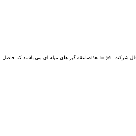
صاعقه گیرالکترونیکی پاراتون Paraton@irساخت شرکت LPS کشور فرانسه می باشد. LPS جدیدترین نسل صاعقه گیرهای الکترونیکی فعال شرکت Paraton@irصاعقه گیر های میله ای می باشند که حاصل